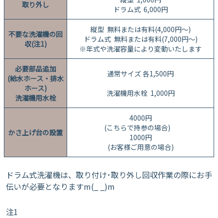
取り外し
ドラム式 6,000円
縦型 無料または有料(4,000円～)
不要な洗濯機の回
ドラム式 無料または有料(7,000円～)
収(注1)
※年式や洗濯容量により変動いたします
必要部品追加
通常サイズ 各1,500円
(給水ホース・排水
ホース)
洗濯機用水栓 1,000円
洗濯機用水栓
4000円
(こちらで持参の場合)
かさ上げ台の設置
1000円
(お客様ご用意の場合)
ドラム式洗濯機は、取り付け･取り外し回収作業の際にお手
伝いが必要となりますm(_ _)m
注1