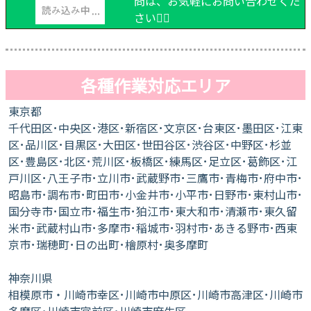
ご相談＆お問い合わせ
サービスについてのご相談やご質
問は、お気軽にお問い合わせくだ
さい🙂‍↕️
各種作業対応エリア
東京都
千代田区･中央区･港区･新宿区･文京区･台東区･墨田区･江東
区･品川区･目黒区･大田区･世田谷区･渋谷区･中野区･杉並
区･豊島区･北区･荒川区･板橋区･練馬区･足立区･葛飾区･江
戸川区･八王子市･立川市･武蔵野市･三鷹市･青梅市･府中市･
昭島市･調布市･町田市･小金井市･小平市･日野市･東村山市･
国分寺市･国立市･福生市･狛江市･東大和市･清瀬市･東久留
米市･武蔵村山市･多摩市･稲城市･羽村市･あきる野市･西東