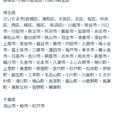
京市･瑞穂町･日の出町･檜原村･奥多摩町
神奈川県
相模原市・川崎市幸区･川崎市中原区･川崎市高津区･川崎市
多摩区･川崎市宮前区･川崎市麻生区
埼玉県
さいたま市(岩槻区、浦和区、大宮区、北区、桜区、中央
区、西区、緑区、南区、 見沼区)・川越市・熊谷市・川口
市・行田市・秩父市・所沢市・飯能市・加須市・本庄市・
東松山市・春日部市・狭山市・羽生市・鴻巣市・深谷市・
上尾市・草加市・越谷市・蕨市・戸田市・入間市・鳩ヶ谷
市・富士見市・三郷市・蓮田市・坂戸市・幸手市・鶴ヶ島
市・日高市・吉川市・朝霞市・志木市・和光市・新座市・
桶川市・久喜市・北本市・八潮市・ふじみ野市・神川町・
上里町・美里町・寄居町・宮代町・杉戸町・松伏町・伊奈
町・越生町・三芳町・毛呂山町・小川町・川島町・ときが
わ町・滑川町・鳩山町・吉見町・嵐山町・小鹿野町・長瀞
町・東秩父村・皆野町・横瀬町