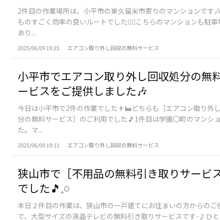
2件目の作業場所は、小平市の東久留米市寄りのマンションです
ものすごく効率の良いルートでした🙆‍♀️こちらのマンションも駐
あり...
2025/06/09 19:25
エアコン取り外し回収の無料サービス
小平市でエアコン取り外し回収処分の無
ービスをご提供しました🎶
今日は小平市で2件の作業でした👨‍🏭どちらも［エアコン取り外
分の無料サービス］のご利用でした🎵1件目は学園〇町のマンシ
た。マ...
2025/06/09 19:11
エアコン取り外し回収の無料サービス
狭山市で［不用品の無料引き取りサービ
でした🎵𓈒𓏸
本日２件目の作業は、狭山市の一戸建てにお住まいの方からのご
で、大型サイズの液晶テレビの無料引き取りサービスです-♪ひ