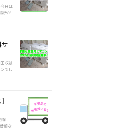
今日は
車場所が
料サ
し回収処
ョンでし
ス］
依頼
と昔前な