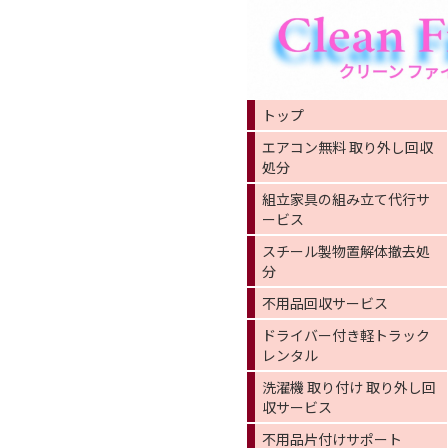
トップ
エアコン無料 取り外し回収
処分
組立家具の組み立て代行サ
ービス
スチール製物置解体撤去処
分
不用品回収サービス
ドライバー付き軽トラック
レンタル
洗濯機 取り付け 取り外し回
収サービス
不用品片付けサポート