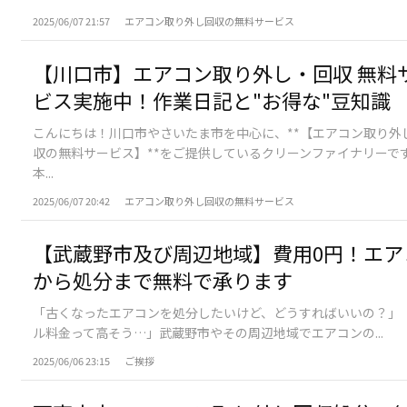
2025/06/07 21:57
エアコン取り外し回収の無料サービス
【川口市】エアコン取り外し・回収 無料
ビス実施中！作業日記と"お得な"豆知識
​こんにちは！川口市やさいたま市を中心に、**【エアコン取り外
収の無料サービス】**をご提供しているクリーンファイナリーです👨‍
本...
2025/06/07 20:42
エアコン取り外し回収の無料サービス
【武蔵野市及び周辺地域】費用0円！エア
から処分まで無料で承ります
​「古くなったエアコンを処分したいけど、どうすればいいの？」
ル料金って高そう…」​武蔵野市やその周辺地域でエアコンの...
2025/06/06 23:15
ご挨拶