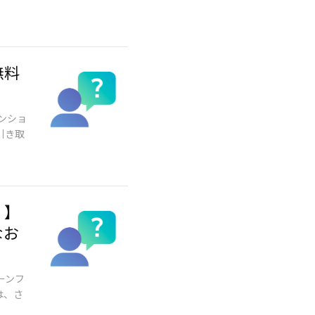
無料
マンショ
引き取
！】
なお
ーンフ
は、さ