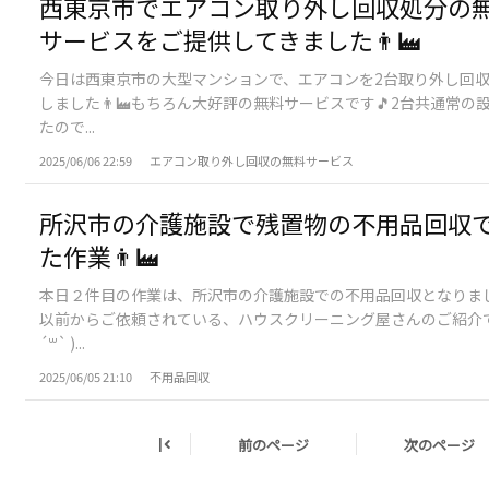
西東京市でエアコン取り外し回収処分の
サービスをご提供してきました👨‍🏭
今日は西東京市の大型マンションで、エアコンを2台取り外し回
しました👨‍🏭もちろん大好評の無料サービスです🎵2台共通常の
たので...
2025/06/06 22:59
エアコン取り外し回収の無料サービス
所沢市の介護施設で残置物の不用品回収
た作業👨‍🏭
本日２件目の作業は、所沢市の介護施設での不用品回収となりま
以前からご依頼されている、ハウスクリーニング屋さんのご紹介で
´꒳` )...
2025/06/05 21:10
不用品回収
前のページ
次のページ
|