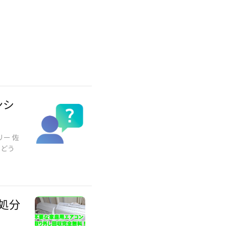
ンシ
ー 佐
、どう
処分