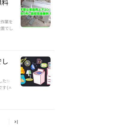
無料
収作業を
設置でし
でし
した✨
す(ㅅ
|